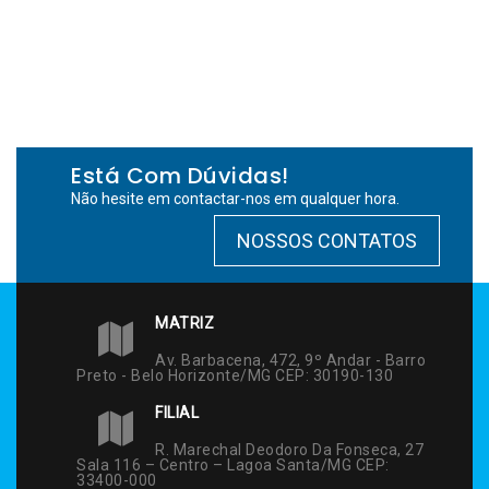
Está Com Dúvidas!
Não hesite em contactar-nos em qualquer hora.
NOSSOS CONTATOS
MATRIZ
Av. Barbacena, 472, 9º Andar - Barro
Preto - Belo Horizonte/MG CEP: 30190-130
FILIAL
R. Marechal Deodoro Da Fonseca, 27
Sala 116 – Centro – Lagoa Santa/MG CEP:
33400-000