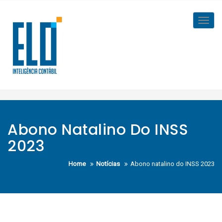
Skip
to
Toggl
content
navig
Abono Natalino Do INSS
2023
Home
Notícias
Abono natalino do INSS 2023