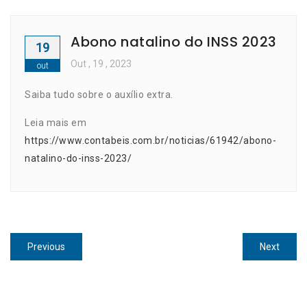
Abono natalino do INSS 2023
19
Out
, 19 ,
2023
out
Saiba tudo sobre o auxílio extra.
Leia mais em
https://www.contabeis.com.br/noticias/61942/abono-
natalino-do-inss-2023/
Navegação
Previous
Next
Previous
Next
de
post:
post:
Post