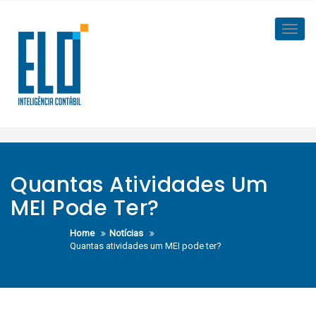
Skip
to
Toggl
content
navig
Quantas Atividades Um
MEI Pode Ter?
Home
Notícias
Quantas atividades um MEI pode ter?