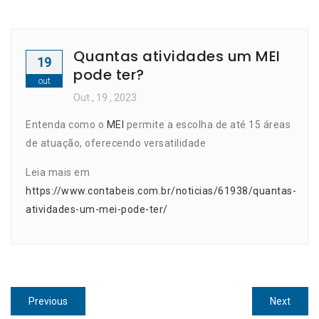
Quantas atividades um MEI
19
pode ter?
out
Out
, 19 ,
2023
Entenda como o
MEI
permite a escolha de até 15 áreas
de atuação, oferecendo versatilidade
Leia mais em
https://www.contabeis.com.br/noticias/61938/quantas-
atividades-um-mei-pode-ter/
Navegação
Previous
Next
Previous
Next
post:
post: