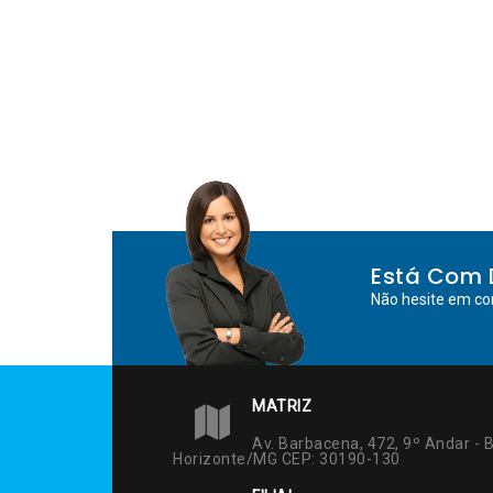
Está Com 
Não hesite em co
MATRIZ
Av. Barbacena, 472, 9º Andar - B
Horizonte/MG CEP: 30190-130