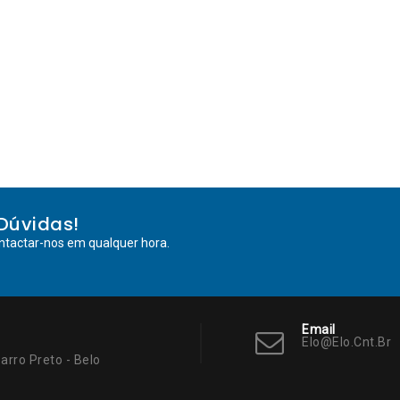
Dúvidas!
ntactar-nos em qualquer hora.
Email
Elo@elo.cnt.br
arro Preto - Belo