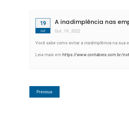
A inadimplência nas em
19
out
Out
, 19 ,
2022
Você sabe como evitar a inadimplência na sua
Leia mais em
https://www.contabeis.com.br/no
Navegação
Previous
Previous
de
post:
Post