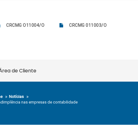
CRCMG O11004/O
CRCMG 011003/O
Área de Cliente
e
Notícias
adimplência nas empresas de contabilidade