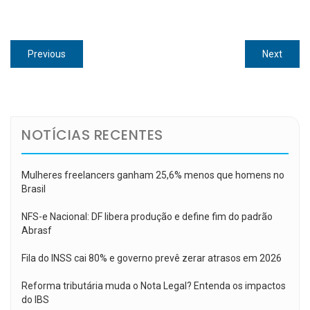
Navegação
Previous
Next
Previous
Next
de
post:
post:
Post
NOTÍCIAS RECENTES
Mulheres freelancers ganham 25,6% menos que homens no
Brasil
NFS-e Nacional: DF libera produção e define fim do padrão
Abrasf
Fila do INSS cai 80% e governo prevê zerar atrasos em 2026
Reforma tributária muda o Nota Legal? Entenda os impactos
do IBS