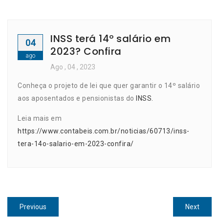
INSS terá 14º salário em
04
2023? Confira
ago
Ago
, 04 ,
2023
Conheça o projeto de lei que quer garantir o 14º salário
aos aposentados e pensionistas do
INSS.
Leia mais em
https://www.contabeis.com.br/noticias/60713/inss-
tera-14o-salario-em-2023-confira/
Navegação
Previous
Next
Previous
Next
post:
post: