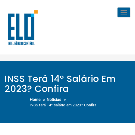
Skip
to
Toggl
content
navig
INSS Terá 14º Salário Em
2023? Confira
Home
Notícias
INSS terá 14º salário em 2023? Confira