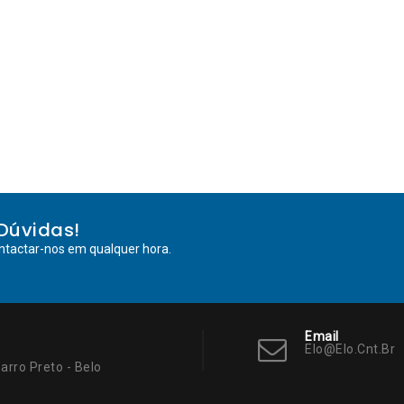
Dúvidas!
ntactar-nos em qualquer hora.
Email
Elo@elo.cnt.br
arro Preto - Belo