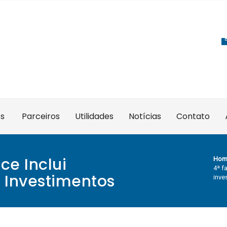
es
Parceiros
Utilidades
Notícias
Contato
ce Inclui
Hom
4ª f
 Investimentos
inve