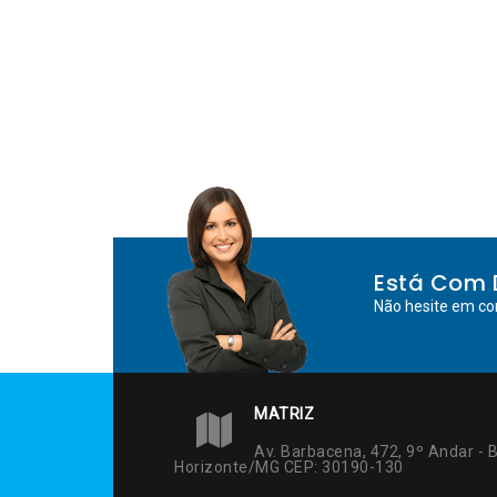
Está Com 
Não hesite em co
MATRIZ
Av. Barbacena, 472, 9º Andar - B
Horizonte/MG CEP: 30190-130