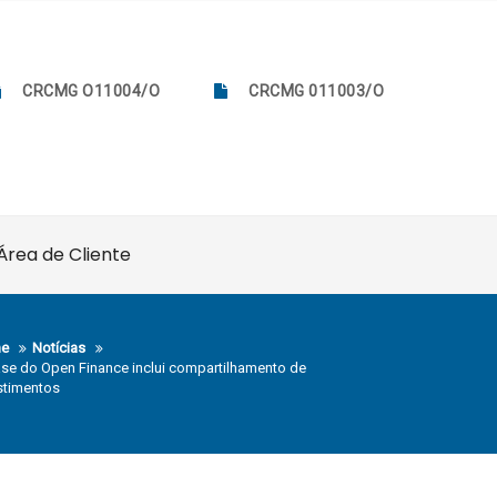
CRCMG O11004/O
CRCMG 011003/O
Área de Cliente
e
Notícias
ase do Open Finance inclui compartilhamento de
stimentos