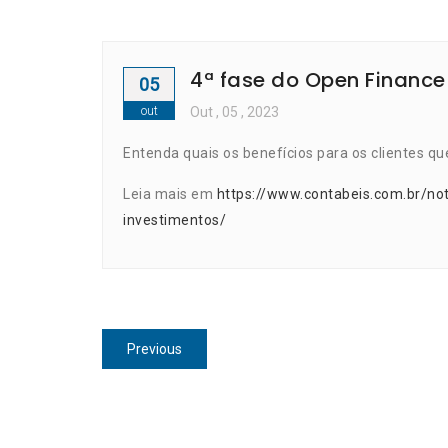
4ª fase do Open Finance
05
out
Out
, 05 ,
2023
Entenda quais os benefícios para os clientes q
Leia mais em
https://www.contabeis.com.br/no
investimentos/
Navegação
Previous
Previous
de
post:
Post