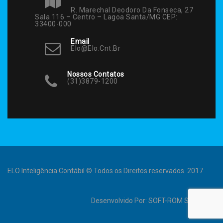
R. Marechal Deodoro Da Fonseca, 27
Sala 116 – Centro – Lagoa Santa/MG CEP:
33400-000
Email
Elo@elo.cnt.br
Nossos Contatos
(31)3879-1200
ELO Inteligência Contábil © Todos os Direitos reservados. 2017
Desenvolvido Por:
SOFT-ROM Sistemas
.