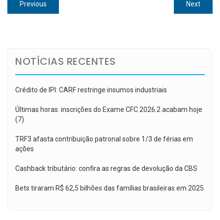
Navegação
Previous
Next
Previous
Next
de
post:
post:
Post
NOTÍCIAS RECENTES
Crédito de IPI: CARF restringe insumos industriais
Últimas horas: inscrições do Exame CFC 2026.2 acabam hoje
(7)
TRF3 afasta contribuição patronal sobre 1/3 de férias em
ações
Cashback tributário: confira as regras de devolução da CBS
Bets tiraram R$ 62,5 bilhões das famílias brasileiras em 2025