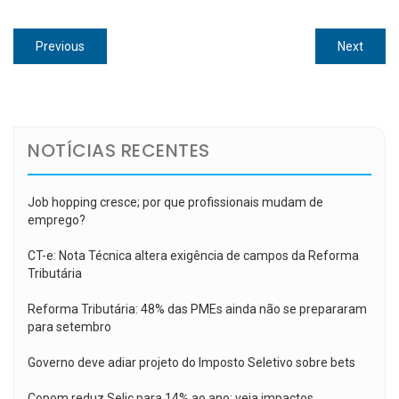
Navegação
Previous
Next
Previous
Next
de
post:
post:
Post
NOTÍCIAS RECENTES
Job hopping cresce; por que profissionais mudam de
emprego?
CT-e: Nota Técnica altera exigência de campos da Reforma
Tributária
Reforma Tributária: 48% das PMEs ainda não se prepararam
para setembro
Governo deve adiar projeto do Imposto Seletivo sobre bets
Copom reduz Selic para 14% ao ano; veja impactos