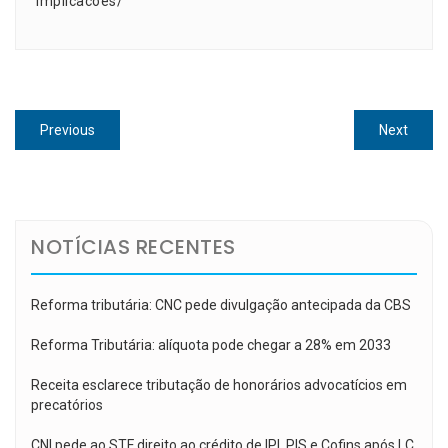
implicacoes/
Navegação
Previous
Next
Previous
Next
de
post:
post:
Post
NOTÍCIAS RECENTES
Reforma tributária: CNC pede divulgação antecipada da CBS
Reforma Tributária: alíquota pode chegar a 28% em 2033
Receita esclarece tributação de honorários advocatícios em
precatórios
CNI pede ao STF direito ao crédito de IPI, PIS e Cofins após LC