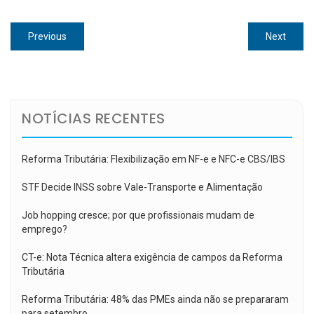
Navegação
Previous
Next
Previous
Next
de
post:
post:
Post
NOTÍCIAS RECENTES
Reforma Tributária: Flexibilização em NF-e e NFC-e CBS/IBS
STF Decide INSS sobre Vale-Transporte e Alimentação
Job hopping cresce; por que profissionais mudam de
emprego?
CT-e: Nota Técnica altera exigência de campos da Reforma
Tributária
Reforma Tributária: 48% das PMEs ainda não se prepararam
para setembro