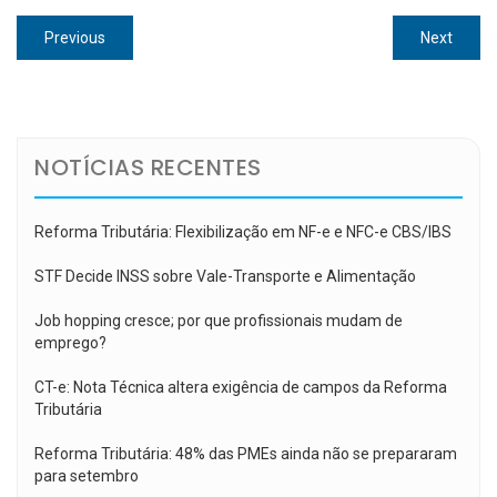
Navegação
Previous
Next
Previous
Next
de
post:
post:
Post
NOTÍCIAS RECENTES
Reforma Tributária: Flexibilização em NF-e e NFC-e CBS/IBS
STF Decide INSS sobre Vale-Transporte e Alimentação
Job hopping cresce; por que profissionais mudam de
emprego?
CT-e: Nota Técnica altera exigência de campos da Reforma
Tributária
Reforma Tributária: 48% das PMEs ainda não se prepararam
para setembro