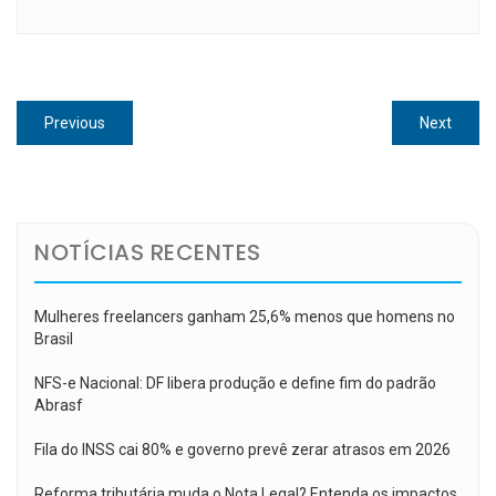
Navegação
Previous
Next
Previous
Next
de
post:
post:
Post
NOTÍCIAS RECENTES
Mulheres freelancers ganham 25,6% menos que homens no
Brasil
NFS-e Nacional: DF libera produção e define fim do padrão
Abrasf
Fila do INSS cai 80% e governo prevê zerar atrasos em 2026
Reforma tributária muda o Nota Legal? Entenda os impactos