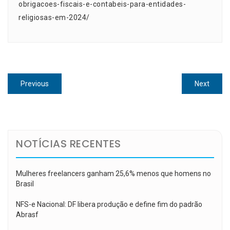
obrigacoes-fiscais-e-contabeis-para-entidades-
religiosas-em-2024/
Navegação
Previous
Next
Previous
Next
de
post:
post:
Post
NOTÍCIAS RECENTES
Mulheres freelancers ganham 25,6% menos que homens no
Brasil
NFS-e Nacional: DF libera produção e define fim do padrão
Abrasf