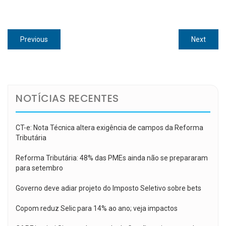
Navegação
Previous
Next
Previous
Next
de
post:
post:
Post
NOTÍCIAS RECENTES
CT-e: Nota Técnica altera exigência de campos da Reforma
Tributária
Reforma Tributária: 48% das PMEs ainda não se prepararam
para setembro
Governo deve adiar projeto do Imposto Seletivo sobre bets
Copom reduz Selic para 14% ao ano; veja impactos