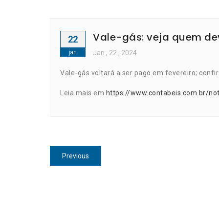
Vale-gás: veja quem dev
22
jan
Jan
, 22 ,
2024
Vale-gás voltará a ser pago em fevereiro; confir
Leia mais em
https://www.contabeis.com.br/no
Navegação
Previous
Previous
de
post:
Post