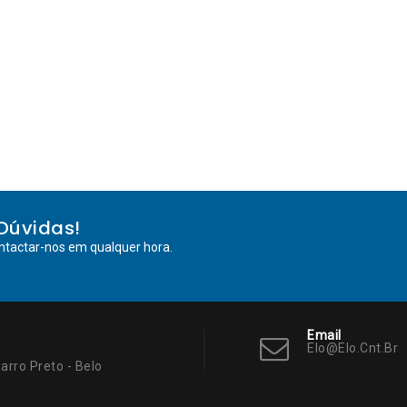
Dúvidas!
ntactar-nos em qualquer hora.
Email
Elo@elo.cnt.br
arro Preto - Belo