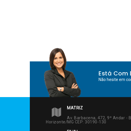
Está Com 
Não hesite em co
MATRIZ
Av. Barbacena, 472, 9º Andar - B
Horizonte/MG CEP: 30190-130