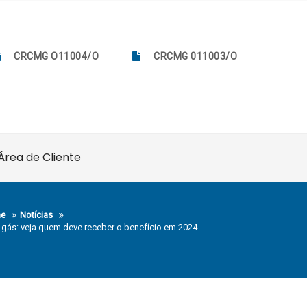
CRCMG O11004/O
CRCMG 011003/O
Área de Cliente
e
Notícias
-gás: veja quem deve receber o benefício em 2024