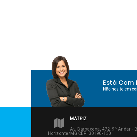
de
Post
Está Com 
Não hesite em co
MATRIZ
Av. Barbacena, 472, 9º Andar - B
Horizonte/MG CEP: 30190-130