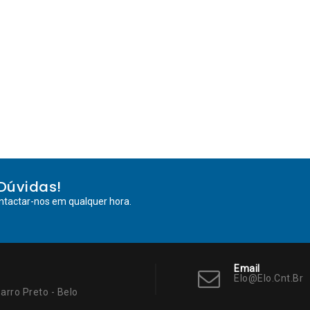
Dúvidas!
ntactar-nos em qualquer hora.
Email
Elo@elo.cnt.br
arro Preto - Belo