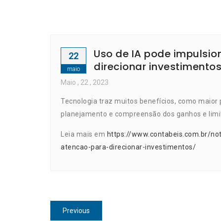
Uso de IA pode impulsio
22
direcionar investimento
maio
Maio
, 22 ,
2023
Tecnologia traz muitos benefícios, como maior 
planejamento e compreensão dos ganhos e lim
Leia mais em
https://www.contabeis.com.br/not
atencao-para-direcionar-investimentos/
Navegação
Previous
Previous
post: