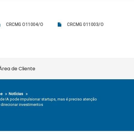
CRCMG O11004/O
CRCMG 011003/O
Área de Cliente
e
Notícias
de IA pode impulsionar startups, mas é preciso atenção
 direcionar investimentos