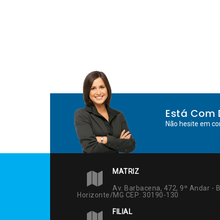
Está Com 
Não hesite em co
MATRIZ
Av. Barbacena, 472, 9º Andar - B
Horizonte/MG CEP: 30190-130
FILIAL