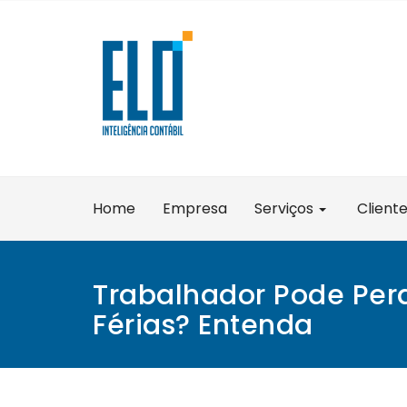
Skip
to
content
Home
Empresa
Serviços
Client
Trabalhador Pode Perd
Férias? Entenda