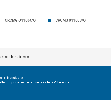
CRCMG O11004/O
CRCMG 011003/O
Área de Cliente
e
Notícias
alhador pode perder o direito às férias? Entenda