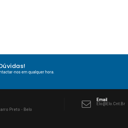
Dúvidas!
ntactar-nos em qualquer hora.
Email
Elo@elo.cnt.br
arro Preto - Belo