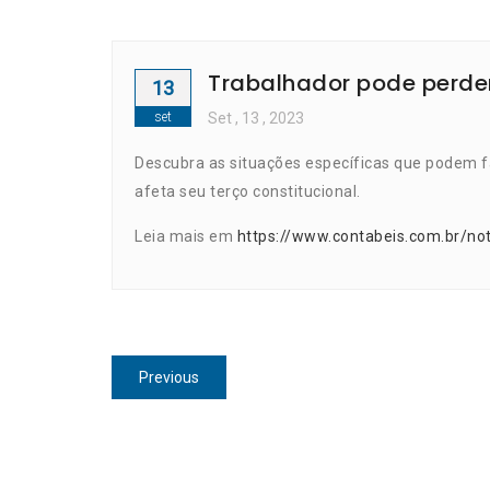
Trabalhador pode perder 
13
set
Set
, 13 ,
2023
Descubra as situações específicas que podem fa
afeta seu terço constitucional.
Leia mais em
https://www.contabeis.com.br/not
Navegação
Previous
Previous
de
post:
Post