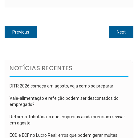
Navegação
Previous
Next
Previous
Next
de
post:
post:
Post
NOTÍCIAS RECENTES
DITR 2026 começa em agosto; veja como se preparar
Vale-alimentação e refeição podem ser descontados do
empregado?
Reforma Tributária: o que empresas ainda precisam revisar
em agosto
ECD e ECF no Lucro Real: erros que podem gerar multas