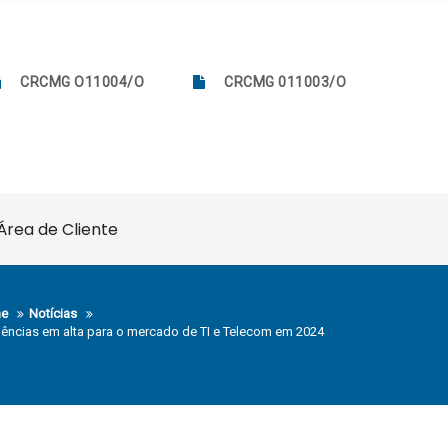
CRCMG O11004/O
CRCMG 011003/O
Área de Cliente
e
Notícias
ências em alta para o mercado de TI e Telecom em 2024