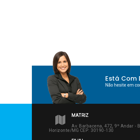
Está Com 
Não hesite em co
MATRIZ
Av. Barbacena, 472, 9º Andar - B
Horizonte/MG CEP: 30190-130