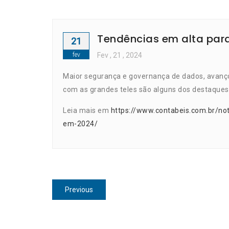
Tendências em alta par
21
fev
Fev
, 21 ,
2024
Maior segurança e governança de dados, avanço
com as grandes teles são alguns dos destaques
Leia mais em
https://www.contabeis.com.br/no
em-2024/
Navegação
Previous
Previous
de
post:
Post