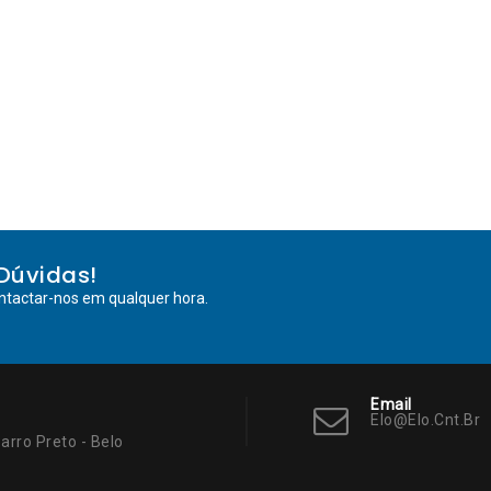
Dúvidas!
ntactar-nos em qualquer hora.
Email
Elo@elo.cnt.br
arro Preto - Belo