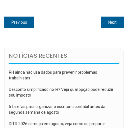
Navegação
Previous
Next
Previous
Next
de
post:
post:
Post
NOTÍCIAS RECENTES
RH ainda não usa dados para prevenir problemas
trabalhistas
Desconto simplificado no IR? Veja qual opção pode reduzir
seu imposto
5 tarefas para organizar o escritório contábil antes da
segunda semana de agosto
DITR 2026 começa em agosto; veja como se preparar