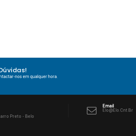
Dúvidas!
ntactar-nos em qualquer hora.
Email
Elo@elo.cnt.br
arro Preto - Belo