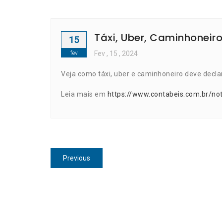
Táxi, Uber, Caminhoneir
15
fev
Fev
, 15 ,
2024
Veja como táxi, uber e caminhoneiro deve decla
Leia mais em
https://www.contabeis.com.br/no
Navegação
Previous
Previous
de
post:
Post