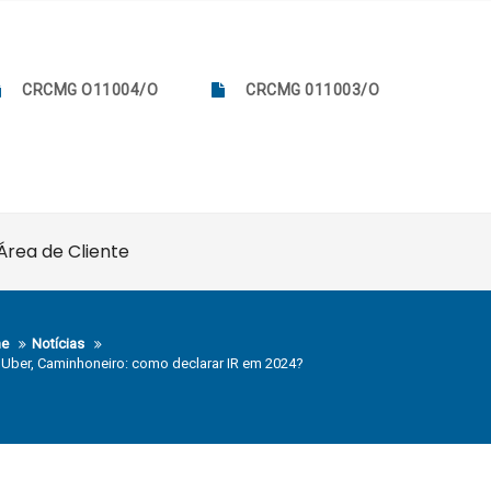
CRCMG O11004/O
CRCMG 011003/O
Área de Cliente
e
Notícias
, Uber, Caminhoneiro: como declarar IR em 2024?