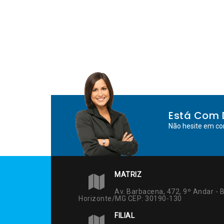
Está Com 
Não hesite em co
MATRIZ
Av. Barbacena, 472, 9º Andar - B
Horizonte/MG CEP: 30190-130
FILIAL