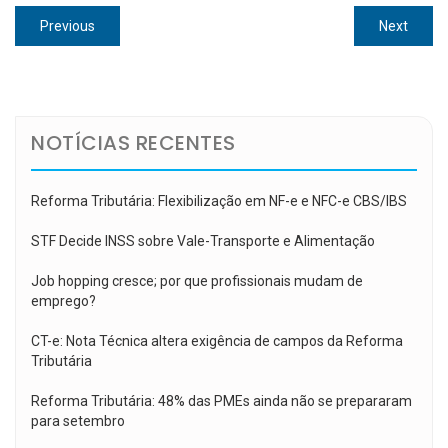
Navegação
Previous
Next
Previous
Next
de
post:
post:
Post
NOTÍCIAS RECENTES
Reforma Tributária: Flexibilização em NF-e e NFC-e CBS/IBS
STF Decide INSS sobre Vale-Transporte e Alimentação
Job hopping cresce; por que profissionais mudam de
emprego?
CT-e: Nota Técnica altera exigência de campos da Reforma
Tributária
Reforma Tributária: 48% das PMEs ainda não se prepararam
para setembro