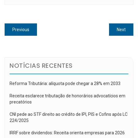
Navegação
Previous
Next
Previous
Next
de
post:
post:
Post
NOTÍCIAS RECENTES
Reforma Tributária: alíquota pode chegar a 28% em 2033
Receita esclarece tributação de honorários advocatícios em
precatórios
CNI pede ao STF direito ao crédito de IPI, PIS e Cofins após LC
224/2025
IRRF sobre dividendos: Receita orienta empresas para 2026