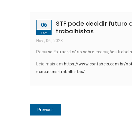
STF pode decidir futur
06
trabalhistas
nov
Nov
, 06 ,
2023
Recurso Extraordinário sobre execuções trabalhi
Leia mais em
https://www.contabeis.com.br/no
execucoes-trabalhistas/
Navegação
Previous
Previous
de
post:
Post