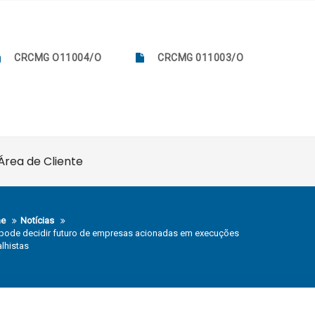
CRCMG O11004/O
CRCMG 011003/O
Área de Cliente
e
Notícias
pode decidir futuro de empresas acionadas em execuções
alhistas