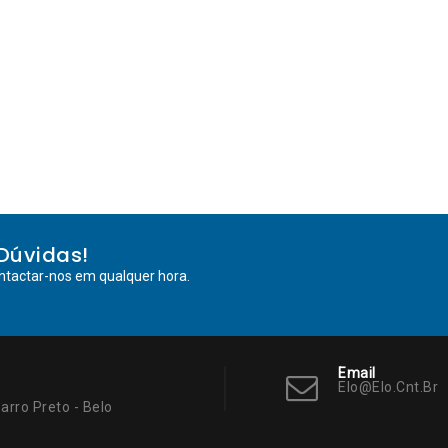
Dúvidas!
ntactar-nos em qualquer hora.
Email
Elo@elo.cnt.br
arro Preto - Belo