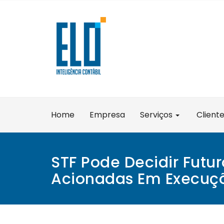
Skip
to
content
Home
Empresa
Serviços
Client
STF Pode Decidir Futu
Acionadas Em Execuçõ