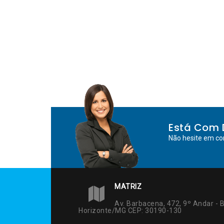
Está Com 
Não hesite em co
MATRIZ
Av. Barbacena, 472, 9º Andar - B
Horizonte/MG CEP: 30190-130