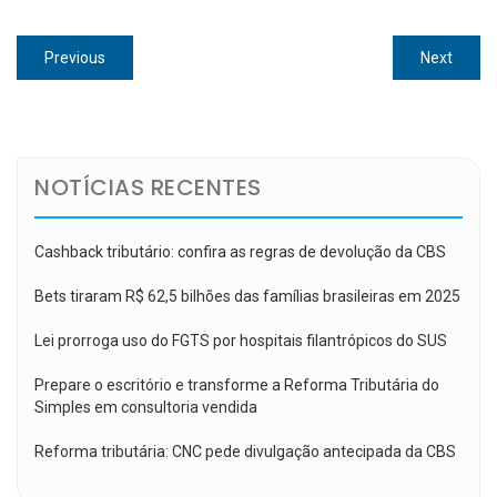
Navegação
Previous
Next
Previous
Next
de
post:
post:
Post
NOTÍCIAS RECENTES
Cashback tributário: confira as regras de devolução da CBS
Bets tiraram R$ 62,5 bilhões das famílias brasileiras em 2025
Lei prorroga uso do FGTS por hospitais filantrópicos do SUS
Prepare o escritório e transforme a Reforma Tributária do
Simples em consultoria vendida
Reforma tributária: CNC pede divulgação antecipada da CBS