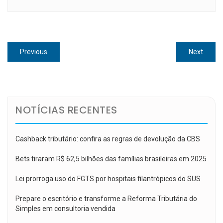
Navegação
Previous
Next
Previous
Next
de
post:
post:
Post
NOTÍCIAS RECENTES
Cashback tributário: confira as regras de devolução da CBS
Bets tiraram R$ 62,5 bilhões das famílias brasileiras em 2025
Lei prorroga uso do FGTS por hospitais filantrópicos do SUS
Prepare o escritório e transforme a Reforma Tributária do
Simples em consultoria vendida