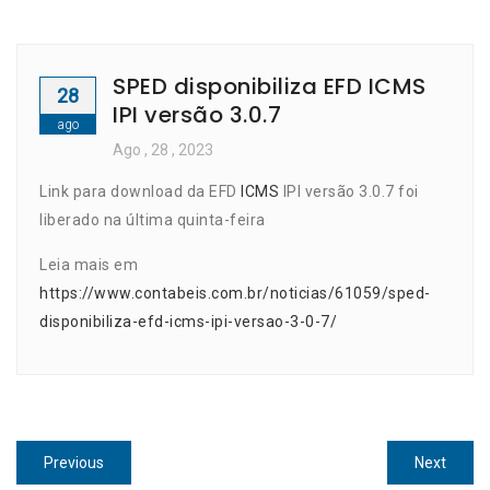
SPED disponibiliza EFD ICMS
28
IPI versão 3.0.7
ago
Ago
, 28 ,
2023
Link para download da EFD
ICMS
IPI versão 3.0.7 foi
liberado na última quinta-feira
Leia mais em
https://www.contabeis.com.br/noticias/61059/sped-
disponibiliza-efd-icms-ipi-versao-3-0-7/
Navegação
Previous
Next
Previous
Next
post:
post: