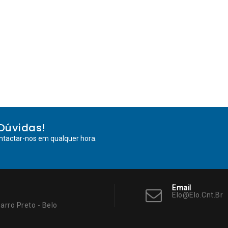
Dúvidas!
ntactar-nos em qualquer hora.
Email
Elo@elo.cnt.br
arro Preto - Belo