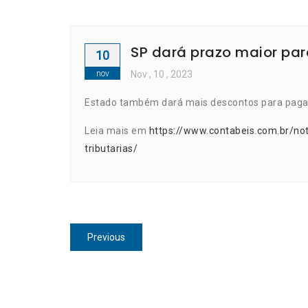
SP dará prazo maior par
10
nov
Nov
, 10 ,
2023
Estado também dará mais descontos para pagar 
Leia mais em
https://www.contabeis.com.br/no
tributarias/
Navegação
Previous
Previous
de
post:
Post