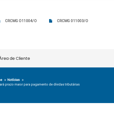
CRCMG O11004/O
CRCMG 011003/O
Área de Cliente
e
Notícias
ará prazo maior para pagamento de dívidas tributárias