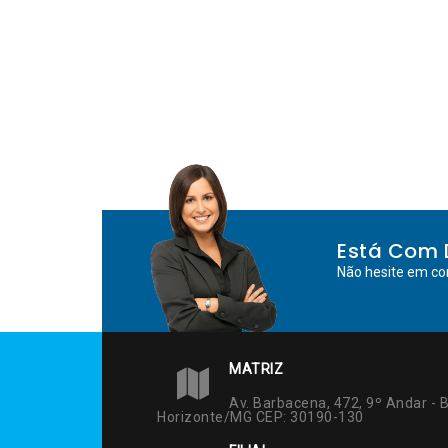
Está Com 
Não hesite em co
MATRIZ
Av. Barbacena, 472, 9º Andar - B
Horizonte/MG CEP: 30190-130