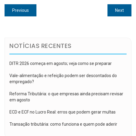
Navegação
Previous
Next
Previous
Next
de
post:
post:
Post
NOTÍCIAS RECENTES
DITR 2026 começa em agosto; veja como se preparar
Vale-alimentação e refeição podem ser descontados do
empregado?
Reforma Tributária: o que empresas ainda precisam revisar
em agosto
ECD e ECF no Lucro Real: erros que podem gerar multas
Transação tributária: como funciona e quem pode aderir