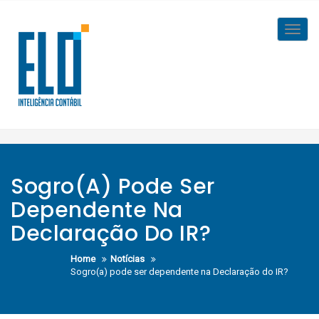
Skip
to
Toggl
content
navig
Sogro(a) Pode Ser
Dependente Na
Declaração Do IR?
Home
Notícias
Sogro(a) pode ser dependente na Declaração do IR?