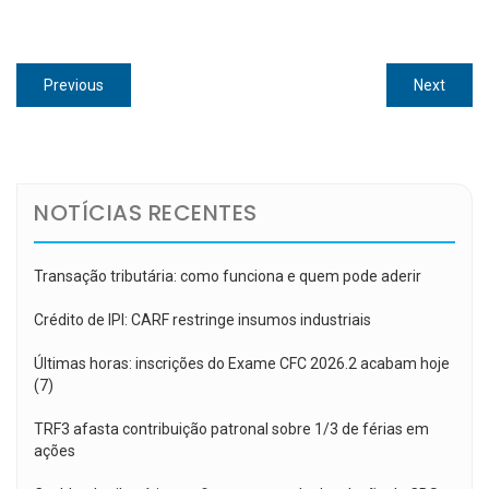
Navegação
Previous
Next
Previous
Next
de
post:
post:
Post
NOTÍCIAS RECENTES
Transação tributária: como funciona e quem pode aderir
Crédito de IPI: CARF restringe insumos industriais
Últimas horas: inscrições do Exame CFC 2026.2 acabam hoje
(7)
TRF3 afasta contribuição patronal sobre 1/3 de férias em
ações