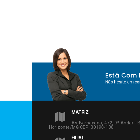
Post
Está Com 
Não hesite em co
MATRIZ
Av. Barbacena, 472, 9º Andar - B
Horizonte/MG CEP: 30190-130
FILIAL