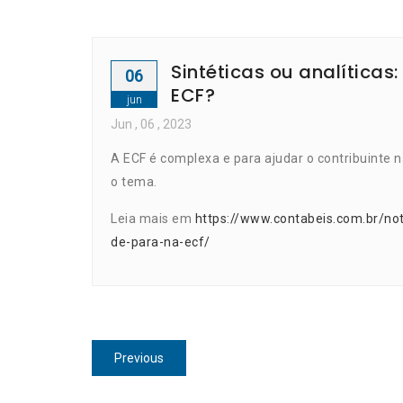
Sintéticas ou analíticas
06
ECF?
jun
Jun
, 06 ,
2023
A ECF é complexa e para ajudar o contribuinte n
o tema.
Leia mais em
https://www.contabeis.com.br/not
de-para-na-ecf/
Navegação
Previous
Previous
de
post: