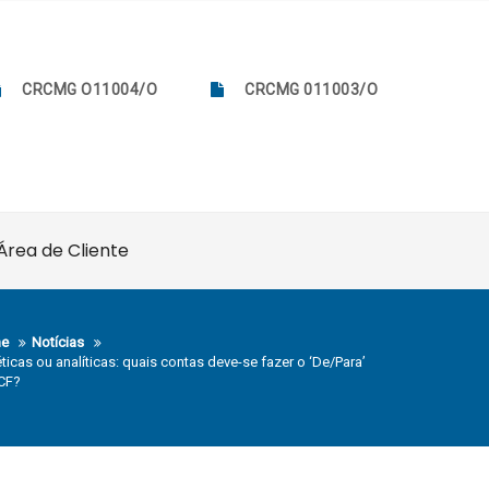
CRCMG O11004/O
CRCMG 011003/O
Área de Cliente
e
Notícias
éticas ou analíticas: quais contas deve-se fazer o ‘De/Para’
CF?