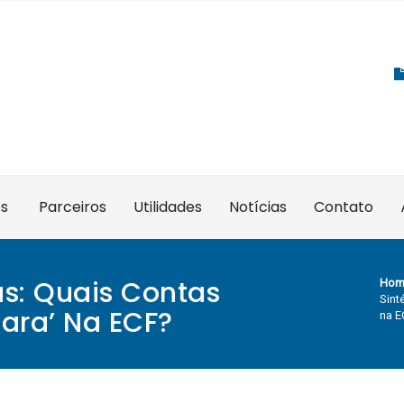
es
Parceiros
Utilidades
Notícias
Contato
as: Quais Contas
Hom
Sint
ara’ Na ECF?
na E