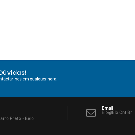
Dúvidas!
ntactar-nos em qualquer hora.
Email
Elo@elo.cnt.br
arro Preto - Belo