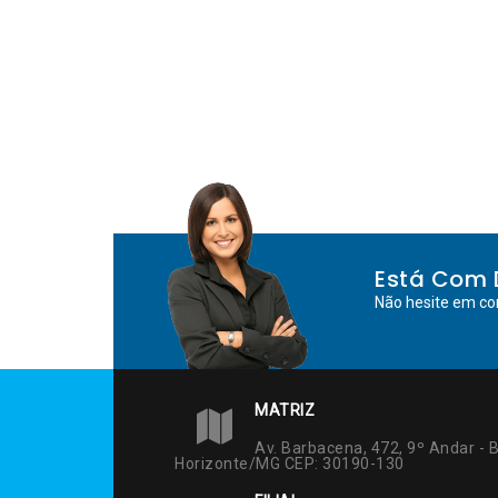
Está Com 
Não hesite em co
MATRIZ
Av. Barbacena, 472, 9º Andar - B
Horizonte/MG CEP: 30190-130