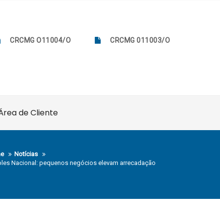
CRCMG O11004/O
CRCMG 011003/O
Área de Cliente
e
Notícias
les Nacional: pequenos negócios elevam arrecadação