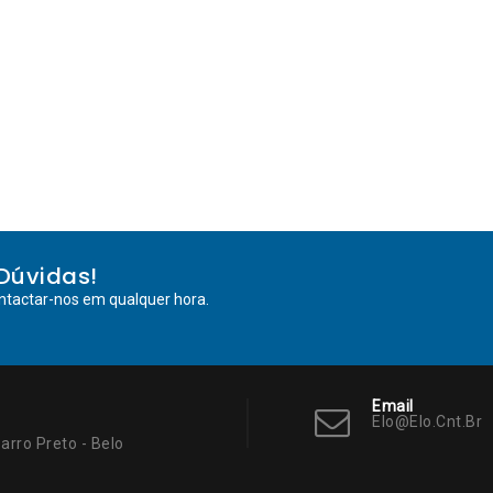
Dúvidas!
ntactar-nos em qualquer hora.
Email
Elo@elo.cnt.br
arro Preto - Belo