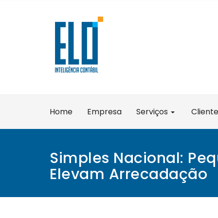
Skip
to
content
Home
Empresa
Serviços
Client
Simples Nacional: Pe
Elevam Arrecadação