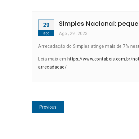
Simples Nacional: pequ
29
ago
Ago
, 29 ,
2023
Arrecadação do Simples atinge mais de 7% nest
Leia mais em
https://www.contabeis.com.br/no
arrecadacao/
Navegação
Previous
Previous
de
post:
Post