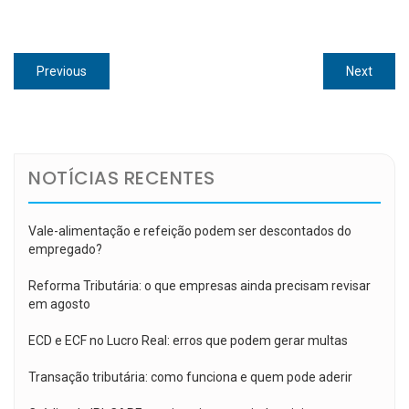
Navegação
Previous
Next
Previous
Next
de
post:
post:
Post
NOTÍCIAS RECENTES
Vale-alimentação e refeição podem ser descontados do
empregado?
Reforma Tributária: o que empresas ainda precisam revisar
em agosto
ECD e ECF no Lucro Real: erros que podem gerar multas
Transação tributária: como funciona e quem pode aderir