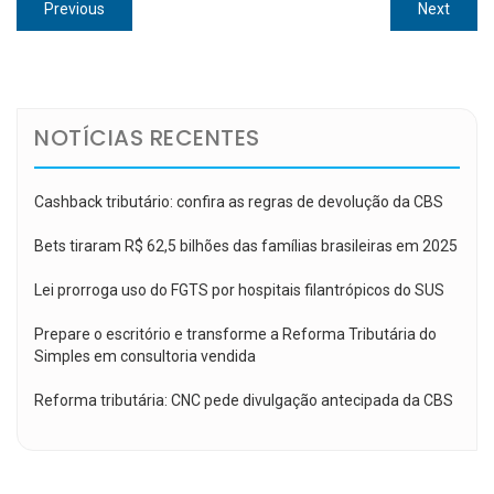
Navegação
Previous
Next
Previous
Next
de
post:
post:
Post
NOTÍCIAS RECENTES
Cashback tributário: confira as regras de devolução da CBS
Bets tiraram R$ 62,5 bilhões das famílias brasileiras em 2025
Lei prorroga uso do FGTS por hospitais filantrópicos do SUS
Prepare o escritório e transforme a Reforma Tributária do
Simples em consultoria vendida
Reforma tributária: CNC pede divulgação antecipada da CBS