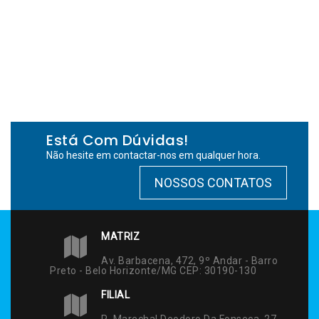
Está Com Dúvidas!
Não hesite em contactar-nos em qualquer hora.
NOSSOS CONTATOS
MATRIZ
Av. Barbacena, 472, 9º Andar - Barro
Preto - Belo Horizonte/MG CEP: 30190-130
FILIAL
R. Marechal Deodoro Da Fonseca, 27