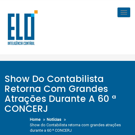
Skip
to
Toggl
content
navig
Show Do Contabilista
Retorna Com Grandes
Atrações Durante A 60 ª
CONCERJ
Home
Notícias
Show do Contabilista retorna com grandes atrações
durante a 60 ª CONCERJ