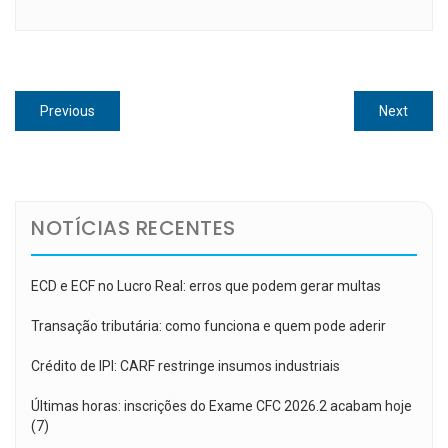
Navegação
Previous
Next
Previous
Next
de
post:
post:
Post
NOTÍCIAS RECENTES
ECD e ECF no Lucro Real: erros que podem gerar multas
Transação tributária: como funciona e quem pode aderir
Crédito de IPI: CARF restringe insumos industriais
Últimas horas: inscrições do Exame CFC 2026.2 acabam hoje
(7)