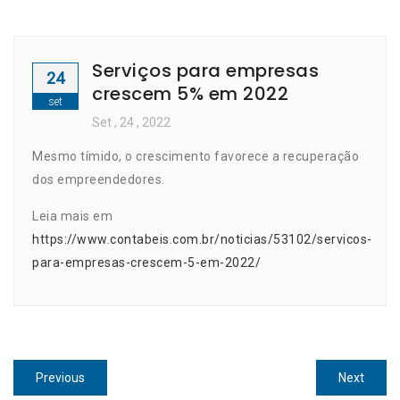
Serviços para empresas
24
crescem 5% em 2022
set
Set
, 24 ,
2022
Mesmo tímido, o crescimento favorece a recuperação
dos empreendedores.
Leia mais em
https://www.contabeis.com.br/noticias/53102/servicos-
para-empresas-crescem-5-em-2022/
Navegação
Previous
Next
Previous
Next
post:
post: