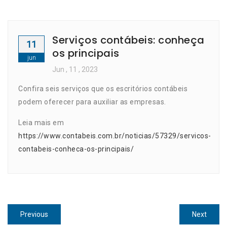
Serviços contábeis: conheça
11
os principais
jun
Jun
, 11 ,
2023
Confira seis serviços que os escritórios contábeis
podem oferecer para auxiliar as empresas.
Leia mais em
https://www.contabeis.com.br/noticias/57329/servicos-
contabeis-conheca-os-principais/
Navegação
Previous
Next
Previous
Next
post:
post: