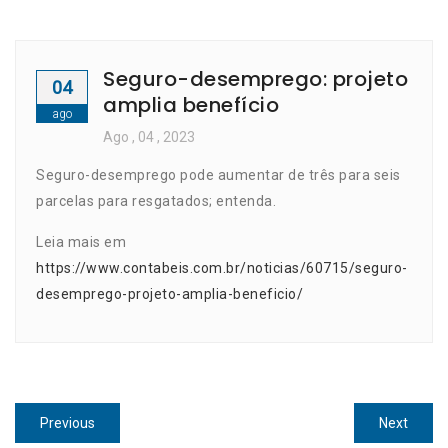
Seguro-desemprego: projeto
04
amplia benefício
ago
Ago
, 04 ,
2023
Seguro-desemprego pode aumentar de três para seis
parcelas para resgatados; entenda.
Leia mais em
https://www.contabeis.com.br/noticias/60715/seguro-
desemprego-projeto-amplia-beneficio/
Navegação
Previous
Next
Previous
Next
post:
post: