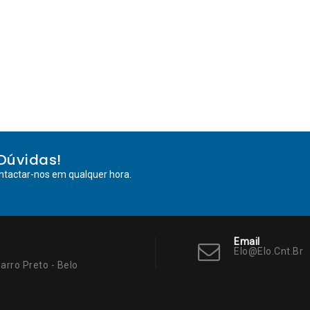
Dúvidas!
ntactar-nos em qualquer hora.
Email
Elo@elo.cnt.br
arro Preto - Belo