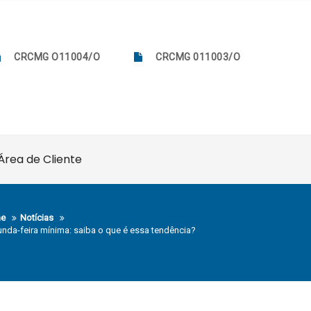
CRCMG O11004/O
CRCMG 011003/O
Área de Cliente
e
Notícias
nda-feira mínima: saiba o que é essa tendência?