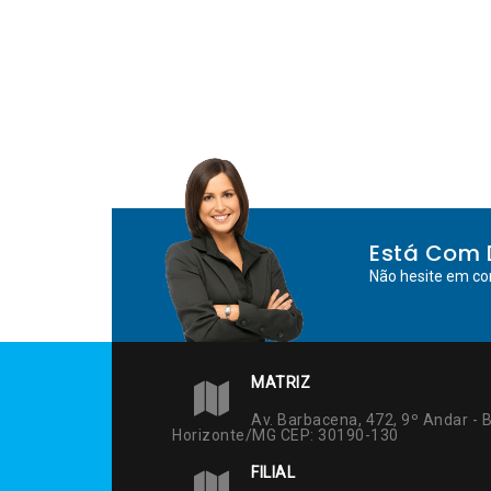
Está Com 
Não hesite em co
MATRIZ
Av. Barbacena, 472, 9º Andar - B
Horizonte/MG CEP: 30190-130
FILIAL