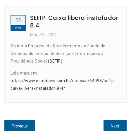
SEFIP: Caixa libera instalador
11
8.4
mar
Mar
, 11 ,
2024
Sistema Empresa de Recolhimento do Fundo de
Garantia do Tempo de Serviço e Informações à
Previdência Social
(SEFIP)
Leia mais em
https://www.contabeis.com.br/noticias/64098/sefip-
caixa-libera-instalador-8-4/
Navegação
Previous
Next
Previous
Next