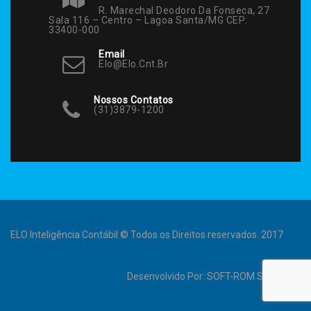
R. Marechal Deodoro Da Fonseca, 27
Sala 116 – Centro – Lagoa Santa/MG CEP:
33400-000
Email
Elo@elo.cnt.br
Nossos Contatos
(31)3879-1200
ELO Inteligência Contábil © Todos os Direitos reservados. 2017
Desenvolvido Por:
SOFT-ROM Sistemas
.