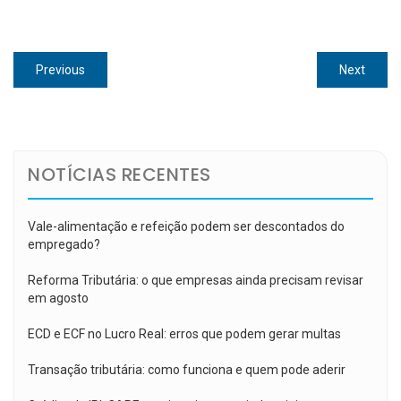
Navegação
Previous
Next
Previous
Next
de
post:
post:
Post
NOTÍCIAS RECENTES
Vale-alimentação e refeição podem ser descontados do
empregado?
Reforma Tributária: o que empresas ainda precisam revisar
em agosto
ECD e ECF no Lucro Real: erros que podem gerar multas
Transação tributária: como funciona e quem pode aderir