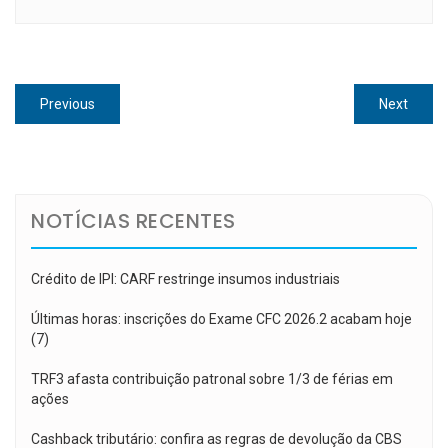
Navegação
Previous
Next
Previous
Next
de
post:
post:
Post
NOTÍCIAS RECENTES
Crédito de IPI: CARF restringe insumos industriais
Últimas horas: inscrições do Exame CFC 2026.2 acabam hoje
(7)
TRF3 afasta contribuição patronal sobre 1/3 de férias em
ações
Cashback tributário: confira as regras de devolução da CBS