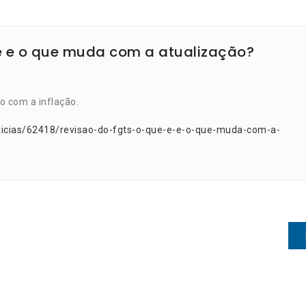
 é e o que muda com a atualização?
o com a inflação.
ticias/62418/revisao-do-fgts-o-que-e-e-o-que-muda-com-a-