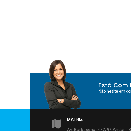
Está Com 
Não hesite em co
MATRIZ
Av. Barbacena, 472, 9º Andar - B