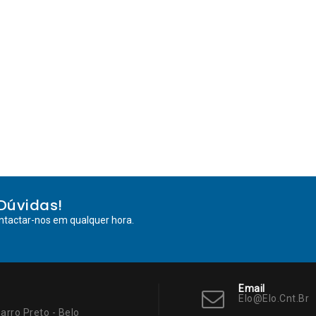
Dúvidas!
ntactar-nos em qualquer hora.
Email
Elo@elo.cnt.br
arro Preto - Belo