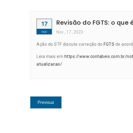
Revisão do FGTS: o que
17
nov
Nov
, 17 ,
2023
Ação do STF discute correção do
FGTS
de acord
Leia mais em
https://www.contabeis.com.br/no
atualizacao/
Navegação
Previous
Previous
de
post:
Post