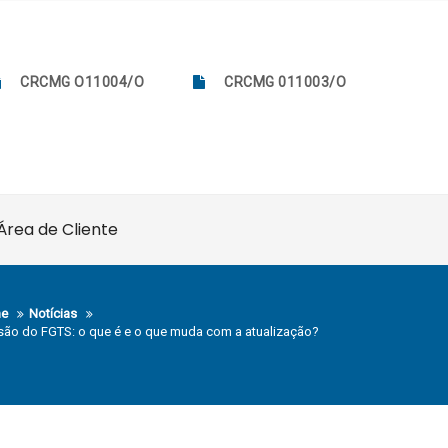
CRCMG O11004/O
CRCMG 011003/O
Área de Cliente
e
Notícias
são do FGTS: o que é e o que muda com a atualização?