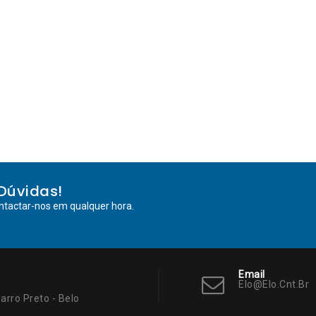
Dúvidas!
ntactar-nos em qualquer hora.
Email
Elo@elo.cnt.br
arro Preto - Belo