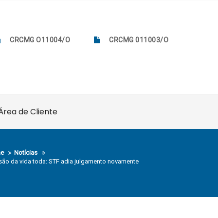
CRCMG O11004/O
CRCMG 011003/O
Área de Cliente
e
Notícias
são da vida toda: STF adia julgamento novamente