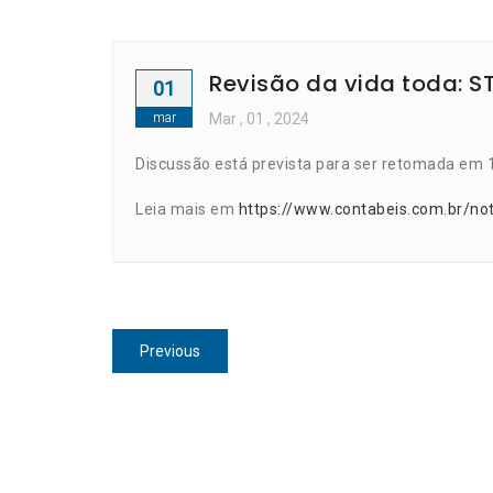
Revisão da vida toda: 
01
mar
Mar
, 01 ,
2024
Discussão está prevista para ser retomada em 
Leia mais em
https://www.contabeis.com.br/no
Navegação
Previous
Previous
de
post:
Post