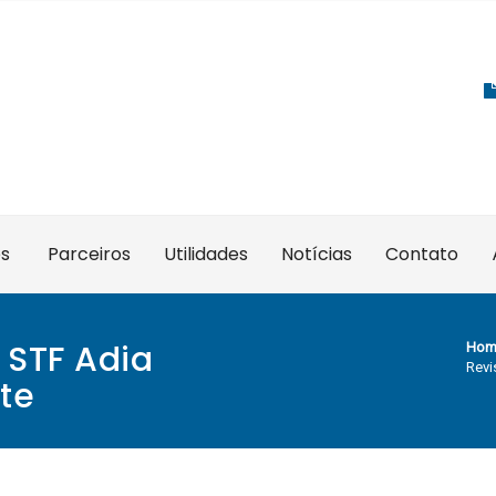
es
Parceiros
Utilidades
Notícias
Contato
 STF Adia
Hom
Revi
te