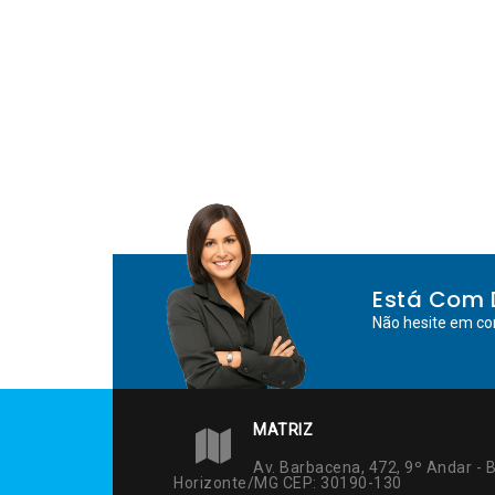
Está Com 
Não hesite em co
MATRIZ
Av. Barbacena, 472, 9º Andar - B
Horizonte/MG CEP: 30190-130