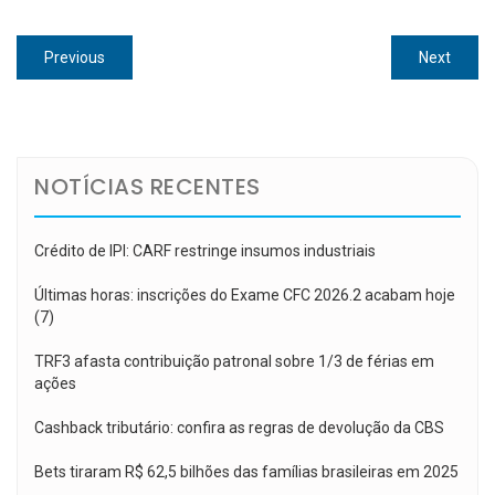
Navegação
Previous
Next
Previous
Next
de
post:
post:
Post
NOTÍCIAS RECENTES
Crédito de IPI: CARF restringe insumos industriais
Últimas horas: inscrições do Exame CFC 2026.2 acabam hoje
(7)
TRF3 afasta contribuição patronal sobre 1/3 de férias em
ações
Cashback tributário: confira as regras de devolução da CBS
Bets tiraram R$ 62,5 bilhões das famílias brasileiras em 2025