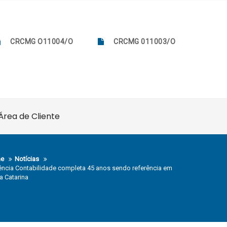
CRCMG O11004/O
CRCMG 011003/O
Área de Cliente
e
Notícias
ncia Contabilidade completa 45 anos sendo referência em
a Catarina