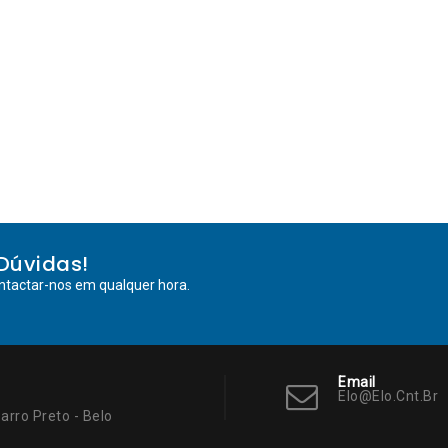
Dúvidas!
ntactar-nos em qualquer hora.
Email
Elo@elo.cnt.br
arro Preto - Belo