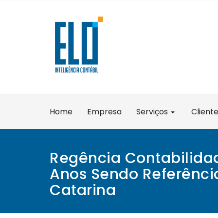
Skip
to
content
Home
Empresa
Serviços
Client
Regência Contabilida
Anos Sendo Referênci
Catarina