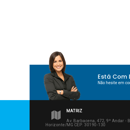
Post
Está Com 
Não hesite em co
MATRIZ
Av. Barbacena, 472, 9º Andar - B
Horizonte/MG CEP: 30190-130