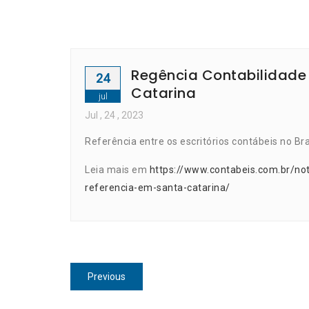
Regência Contabilidade
24
Catarina
jul
Jul
, 24 ,
2023
Referência entre os escritórios contábeis no Br
Leia mais em
https://www.contabeis.com.br/no
referencia-em-santa-catarina/
Navegação
Previous
Previous
de
post: