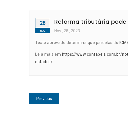
Reforma tributária pode 
28
nov
Nov
, 28 ,
2023
Texto aprovado determina que parcelas do
ICM
Leia mais em
https://www.contabeis.com.br/not
estados/
Navegação
Previous
Previous
de
post:
Post