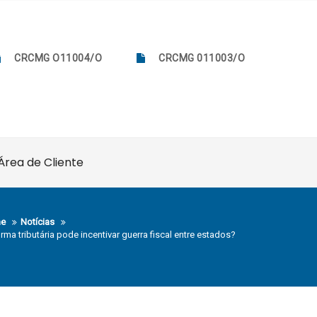
CRCMG O11004/O
CRCMG 011003/O
Área de Cliente
e
Notícias
rma tributária pode incentivar guerra fiscal entre estados?