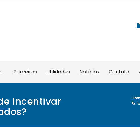
es
Parceiros
Utilidades
Notícias
Contato
de Incentivar
Hom
Refo
tados?