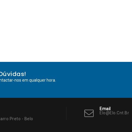
Dúvidas!
ntactar-nos em qualquer hora.
Email
Elo@elo.cnt.br
arro Preto - Belo