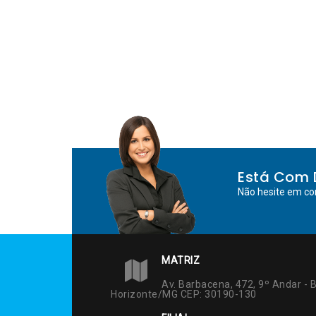
Está Com 
Não hesite em co
MATRIZ
Av. Barbacena, 472, 9º Andar - B
Horizonte/MG CEP: 30190-130