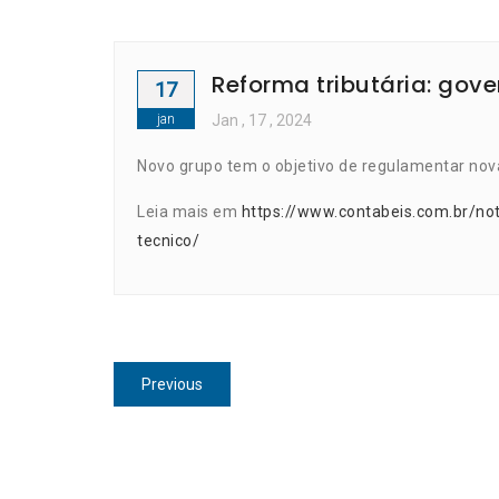
Reforma tributária: gove
17
jan
Jan
, 17 ,
2024
Novo grupo tem o objetivo de regulamentar nova
Leia mais em
https://www.contabeis.com.br/not
tecnico/
Navegação
Previous
Previous
de
post:
Post