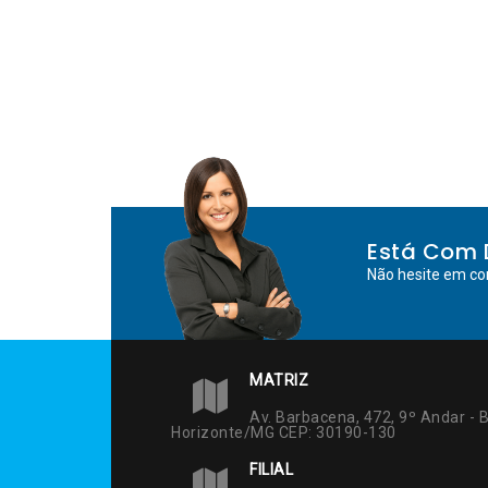
Está Com 
Não hesite em co
MATRIZ
Av. Barbacena, 472, 9º Andar - B
Horizonte/MG CEP: 30190-130
FILIAL