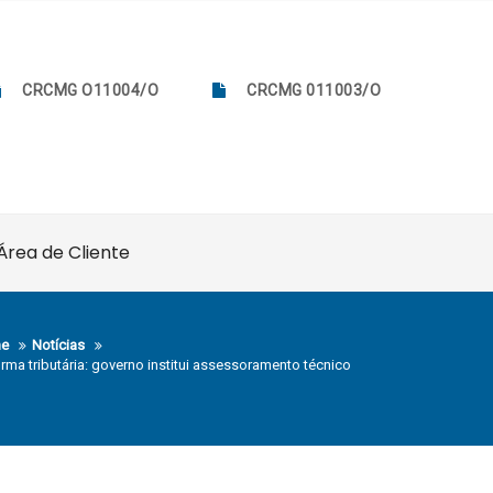
CRCMG O11004/O
CRCMG 011003/O
Área de Cliente
e
Notícias
rma tributária: governo institui assessoramento técnico