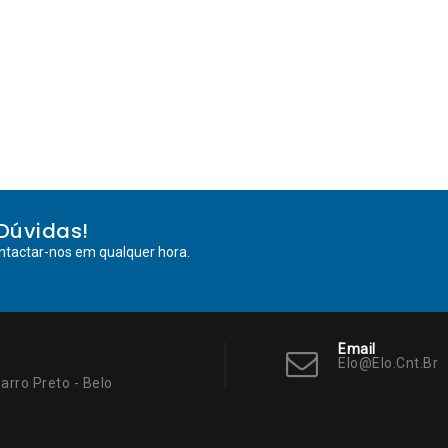
Dúvidas!
ntactar-nos em qualquer hora.
Email
Elo@elo.cnt.br
arro Preto - Belo