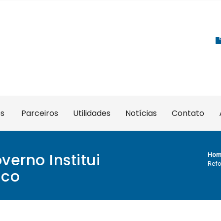
es
Parceiros
Utilidades
Notícias
Contato
verno Institui
Hom
Refo
ico