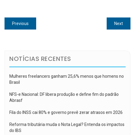
Navegação
Previous
Next
Previous
Next
de
post:
post:
Post
NOTÍCIAS RECENTES
Mulheres freelancers ganham 25,6% menos que homens no
Brasil
NFS-e Nacional: DF libera produção e define fim do padrão
Abrasf
Fila do INSS cai 80% e governo prevê zerar atrasos em 2026
Reforma tributária muda o Nota Legal? Entenda os impactos
do IBS