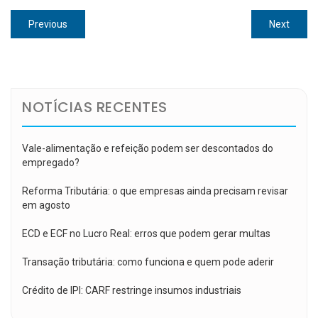
Navegação
Previous
Next
Previous
Next
de
post:
post:
Post
NOTÍCIAS RECENTES
Vale-alimentação e refeição podem ser descontados do
empregado?
Reforma Tributária: o que empresas ainda precisam revisar
em agosto
ECD e ECF no Lucro Real: erros que podem gerar multas
Transação tributária: como funciona e quem pode aderir
Crédito de IPI: CARF restringe insumos industriais